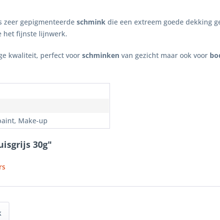
s zeer gepigmenteerde
schmink
die een extreem goede dekking g
het fijnste lijnwerk.
e kwaliteit, perfect voor
schminken
van gezicht maar ook voor
bo
paint, Make-up
isgrijs 30g"
rs
k