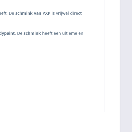
eeft. De
schmink van PXP
is vrijwel direct
dypaint
. De
schmink
heeft een ultieme en