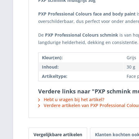
PXP schmink muisgrijs
30g
PXP Professional Colours face and body paint
i
overschilderbaar, dus perfect voor onder andere 
De
PXP Professional Colours schmink
is van hog
langdurige helderheid, dekking en consistentie.
Kleur(en):
Grijs
Inhoud:
30 g
Artikeltype:
Face 
Verdere links naar "PXP schmink mu
Hebt u vragen bij het artikel?
Verdere artikelen van PXP Professional Colou
Vergelijkbare artikelen
Klanten kochten oo