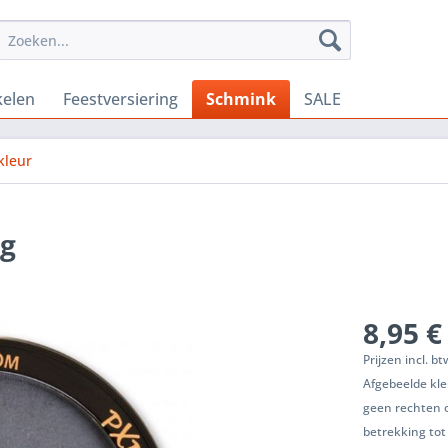
kelen
Feestversiering
Schmink
SALE
kleur
0g
8,95 €
Prijzen incl. b
Afgebeelde kle
geen rechten 
betrekking tot