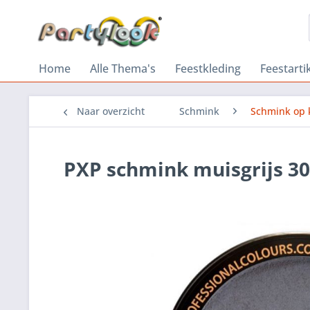
Home
Alle Thema's
Feestkleding
Feestarti
Naar overzicht
Schmink
Schmink op 
PXP schmink muisgrijs 3