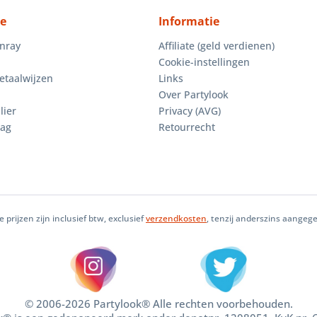
ce
Informatie
enray
Affiliate (geld verdienen)
Cookie-instellingen
etaalwijzen
Links
Over Partylook
lier
Privacy (AVG)
aag
Retourrecht
le prijzen zijn inclusief btw, exclusief
verzendkosten
, tenzij anderszins aangeg
© 2006-2026 Partylook® Alle rechten voorbehouden.