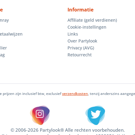
ce
Informatie
enray
Affiliate (geld verdienen)
Cookie-instellingen
etaalwijzen
Links
Over Partylook
lier
Privacy (AVG)
aag
Retourrecht
le prijzen zijn inclusief btw, exclusief
verzendkosten
, tenzij anderszins aangeg
© 2006-2026 Partylook® Alle rechten voorbehouden.