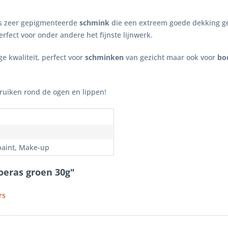
s zeer gepigmenteerde
schmink
die een extreem goede dekking g
erfect voor onder andere het fijnste lijnwerk.
e kwaliteit, perfect voor
schminken
van gezicht maar ook voor
bo
bruiken rond de ogen en lippen!
n
paint, Make-up
oeras groen 30g"
rs