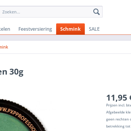
kelen
Feestversiering
Schmink
SALE
mink
en 30g
11,95 
Prijzen incl. b
Afgebeelde kle
geen rechten 
betrekking tot