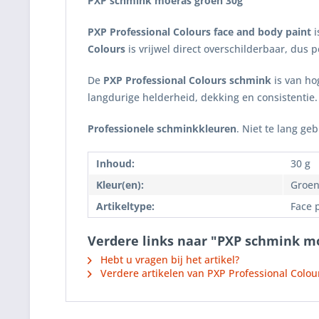
PXP schmink moeras groen
30g
PXP Professional Colours face and body paint
i
Colours
is vrijwel direct overschilderbaar, dus p
De
PXP Professional Colours schmink
is van hog
langdurige helderheid, dekking en consistentie.
Professionele schminkkleuren
. Niet te lang ge
Inhoud:
30 g
Kleur(en):
Groe
Artikeltype:
Face 
Verdere links naar "PXP schmink m
Hebt u vragen bij het artikel?
Verdere artikelen van PXP Professional Colou