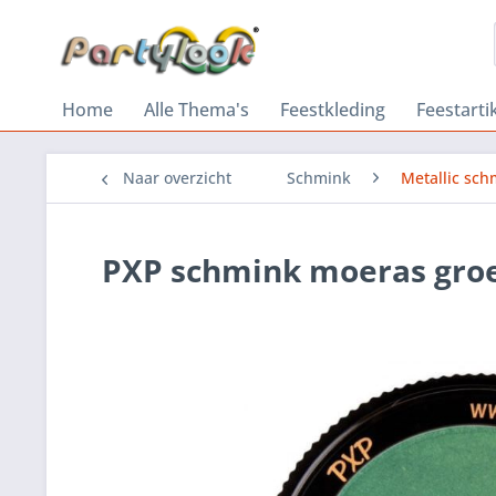
Home
Alle Thema's
Feestkleding
Feestarti
Naar overzicht
Schmink
Metallic sch
PXP schmink moeras gro