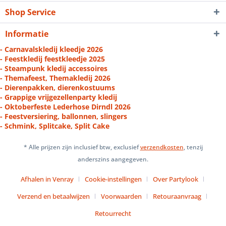
Shop Service
Informatie
- Carnavalskledij kleedje 2026
- Feestkledij feestkleedje 2025
- Steampunk kledij accessoires
- Themafeest, Themakledij 2026
- Dierenpakken, dierenkostuums
- Grappige vrijgezellenparty kledij
- Oktoberfeste Lederhose Dirndl 2026
- Feestversiering, ballonnen, slingers
- Schmink, Splitcake, Split Cake
* Alle prijzen zijn inclusief btw, exclusief
verzendkosten
, tenzij
anderszins aangegeven.
Afhalen in Venray
Cookie-instellingen
Over Partylook
Verzend en betaalwijzen
Voorwaarden
Retouraanvraag
Retourrecht