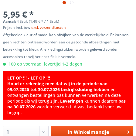
5,95 € *
Aantal:
4 Stuk (1,49 € * / 1 Stuk)
Prijzen incl. btw
excl. verzendkosten
Afgebeelde kleur of model kan afwijken van de werkelijkheid. Er kunnen
geen rechten ontleend worden aan de getoonde afbeeldingen met
betrekking tot kleur. Alle kledingstukken worden geleverd zonder
accessoires tenzij het specifiek is vermeld.
100 op voorraad, levertijd 1-2 dagen
LET OP !!! - LET OP !!!
Houd er rekening mee dat wij in de periode van
09.07.2026 tot 30.07.2026 bedrijfssluiting hebben
en
ontvangen bestellingen pas kunnen verwerken na deze
periode als wij terug zijn.
Leveringen
kunnen daarom
pas
na 30.07.2026
worden verwerkt. Alvast bedankt voor uw
begrip.
In
Winkelmandje