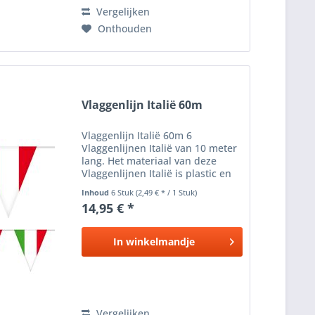
Vergelijken
Onthouden
Vlaggenlijn Italië 60m
Vlaggenlijn Italië 60m 6
Vlaggenlijnen Italië van 10 meter
lang. Het materiaal van deze
Vlaggenlijnen Italië is plastic en
de vlaggenlijnen zijn geschikt
Inhoud
6 Stuk
(2,49 € * / 1 Stuk)
voor buiten en binnen. Het
14,95 € *
formaat van een Italiaans
vlaggetje is circa 20 x 30 cm....
In
winkelmandje
Vergelijken