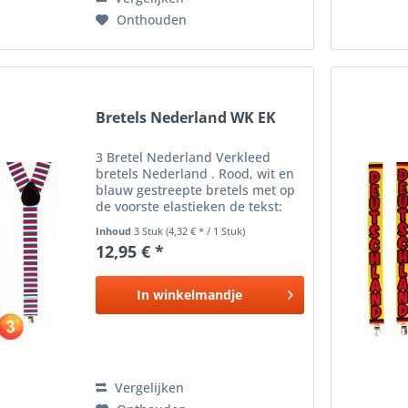
Onthouden
Bretels Nederland WK EK
3 Bretel Nederland Verkleed
bretels Nederland . Rood, wit en
blauw gestreepte bretels met op
de voorste elastieken de tekst:
Nederland . Geschikt voor
Inhoud
3 Stuk
(4,32 € * / 1 Stuk)
volwassenen. Carnaval verkleed
12,95 € *
accessoire , ook leuk voor een
EK/WK wedstrijd of...
In
winkelmandje
Vergelijken