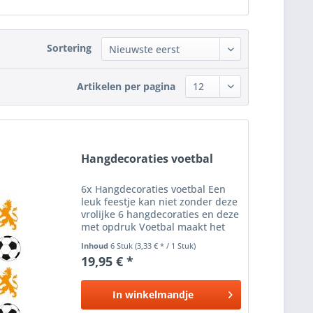
Sortering
Artikelen per pagina
Hangdecoraties voetbal
6x Hangdecoraties voetbal Een
leuk feestje kan niet zonder deze
vrolijke 6 hangdecoraties en deze
met opdruk Voetbal maakt het
feestje echt af! Deze zijn gemaakt
Inhoud
6 Stuk
(3,33 € * / 1 Stuk)
van plastic en papier.
19,95 € *
In
winkelmandje