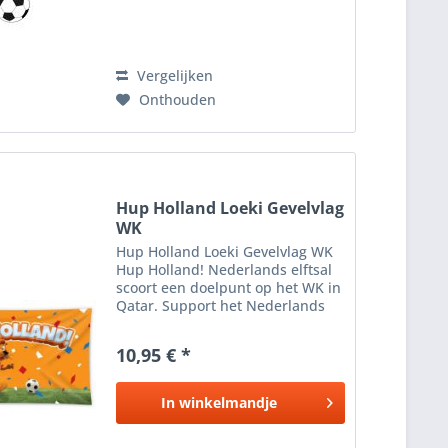
Vergelijken
Onthouden
Hup Holland Loeki Gevelvlag
WK
Hup Holland Loeki Gevelvlag WK
Hup Holland! Nederlands elftsal
scoort een doelpunt op het WK in
Qatar. Support het Nederlands
elftal en hang deze Gevel Vlag
van Loeki de Leeuw buiten tijden
10,95 € *
het WK voetbal van 2022 in Qatar.
In
winkelmandje