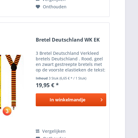
Onthouden
Bretel Deutschland WK EK
3 Bretel Deutschland Verkleed
bretels Deutschland . Rood, geel
en zwart gestreepte bretels met
op de voorste elastieken de tekst:
Deutschland . Geschikt voor
Inhoud
3 Stuk
(6,65 € * / 1 Stuk)
volwassenen. Carnaval verkleed
19,95 € *
accessoire, ook leuk voor een
EK/WK wedstrijd of...
In
winkelmandje
Vergelijken