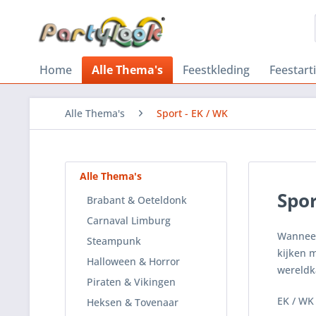
Home
Alle Thema's
Feestkleding
Feestart
Alle Thema's
Sport - EK / WK
Alle Thema's
Spor
Brabant & Oeteldonk
Carnaval Limburg
Wanneer
Steampunk
kijken m
Halloween & Horror
wereldk
Piraten & Vikingen
EK / WK
Heksen & Tovenaar