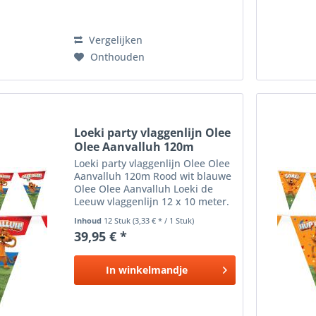
Vergelijken
Onthouden
Loeki party vlaggenlijn Olee
Olee Aanvalluh 120m
Loeki party vlaggenlijn Olee Olee
Aanvalluh 120m Rood wit blauwe
Olee Olee Aanvalluh Loeki de
Leeuw vlaggenlijn 12 x 10 meter.
Plastic vlaggenlijn met 15
Inhoud
12 Stuk
(3,33 € * / 1 Stuk)
dubbelzijdig bedrukte
39,95 € *
puntvlaggetjes aan een slinger
van ongeveer 10 meter lang....
In
winkelmandje