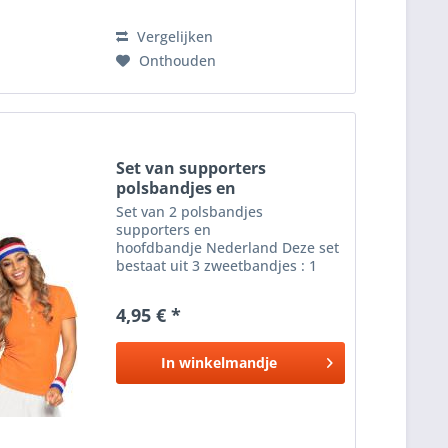
Vergelijken
Onthouden
Set van supporters
polsbandjes en
hoofdbandje...
Set van 2 polsbandjes
supporters en
hoofdbandje Nederland Deze set
bestaat uit 3 zweetbandjes : 1
hoofdband en twee polsbandjes
(topje niet inbegrepen). De
4,95 € *
zweetbandjes zijn rood wit blauw
en zijn elastisch. Deze
zweetbanden set voor...
In
winkelmandje