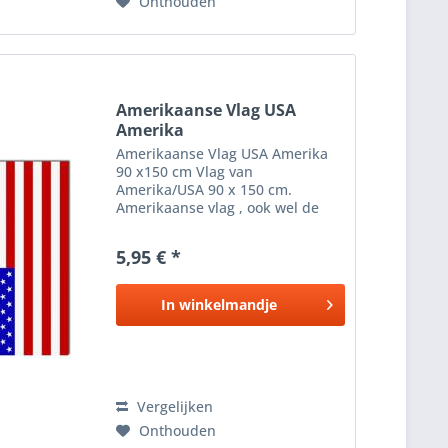
Onthouden
Amerikaanse Vlag USA
Amerika
Amerikaanse Vlag USA Amerika
90 x150 cm Vlag van
Amerika/USA 90 x 150 cm.
Amerikaanse vlag , ook wel de
Stars and Stripes genaamd, om
op te hangen aan bijvoorbeeld
5,95 € *
een vlaggenmast . Deze vlag van
de Verenigde Staten van Amerika
is...
In
winkelmandje
Vergelijken
Onthouden