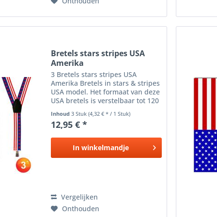
Onthouden
Bretels stars stripes USA
Amerika
3 Bretels stars stripes USA
Amerika Bretels in stars & stripes
USA model. Het formaat van deze
USA bretels is verstelbaar tot 120
cm en 2,5 cm breed. Deze
Inhoud
3 Stuk
(4,32 € * / 1 Stuk)
Amerika bretels zijn perfect voor
12,95 € *
tijdens een Amerikaans
themafeest .
In
winkelmandje
Vergelijken
Onthouden