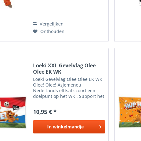
Vergelijken
Onthouden
Loeki XXL Gevelvlag Olee
Olee EK WK
Loeki Gevelvlag Olee Olee EK WK
Olee! Olee! Asjemenou
Nederlands elftsal scoort een
doelpunt op het WK . Support het
Nederlands elftal en hang deze
Gevel Vlag van Loeki de Leeuw
10,95 € *
buiten tijden het WK voetbal .
In
winkelmandje