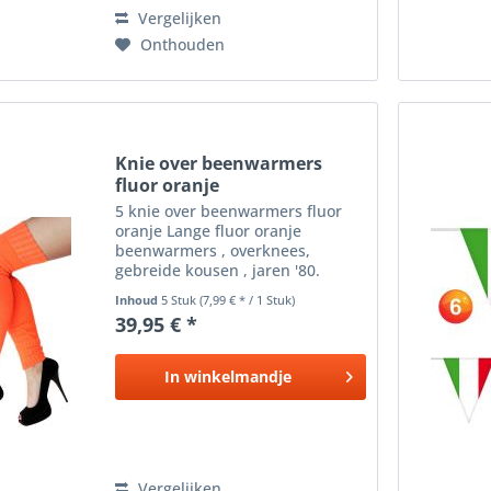
Vergelijken
Onthouden
Knie over beenwarmers
fluor oranje
5 knie over beenwarmers fluor
oranje Lange fluor oranje
beenwarmers , overknees,
gebreide kousen , jaren '80.
Verkrijgbaar in verschillende
Inhoud
5 Stuk
(7,99 € * / 1 Stuk)
kleuren.
39,95 € *
In
winkelmandje
Vergelijken