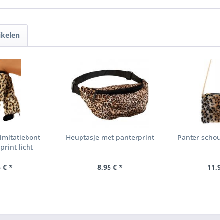
ikelen
imitatiebont
Heuptasje met panterprint
Panter schou
rint licht
 € *
8,95 € *
11,