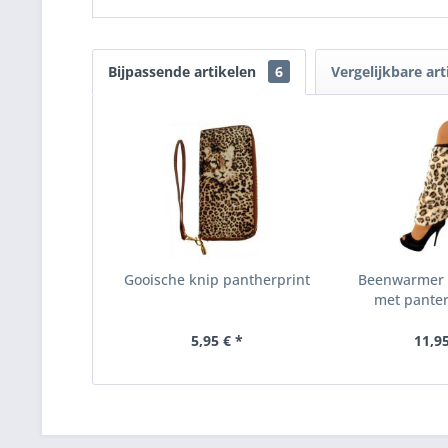
Bijpassende artikelen
6
Vergelijkbare art
Gooische knip pantherprint
Beenwarmer 
met panterp
5,95 € *
11,95