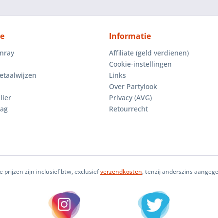
ce
Informatie
enray
Affiliate (geld verdienen)
Cookie-instellingen
etaalwijzen
Links
Over Partylook
lier
Privacy (AVG)
aag
Retourrecht
le prijzen zijn inclusief btw, exclusief
verzendkosten
, tenzij anderszins aangeg