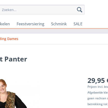
ikelen
Feestversiering
Schmink
SALE
eding Dames
t Panter
29,95 
Prijzen incl. b
Afgebeelde kle
geen rechten 
betrekking tot