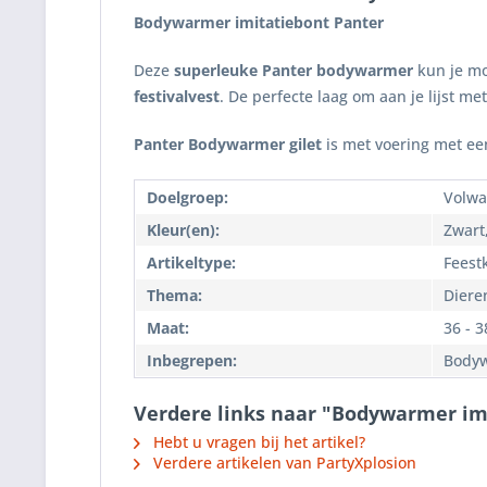
Bodywarmer imitatiebont Panter
Deze
superleuke
Panter
bodywarmer
kun je mo
festivalvest
. De perfecte laag om aan je lijst me
Panter
Bodywarmer gilet
is met voering met ee
Doelgroep:
Volwa
Kleur(en):
Zwart
Artikeltype:
Feestk
Thema:
Dieren
Maat:
36 - 3
Inbegrepen:
Body
Verdere links naar "Bodywarmer im
Hebt u vragen bij het artikel?
Verdere artikelen van PartyXplosion