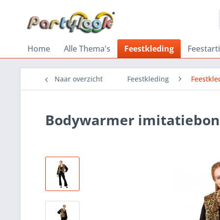
Home
Alle Thema's
Feestkleding
Feestart
Naar overzicht
Feestkleding
Feestkl
Bodywarmer imitatiebon