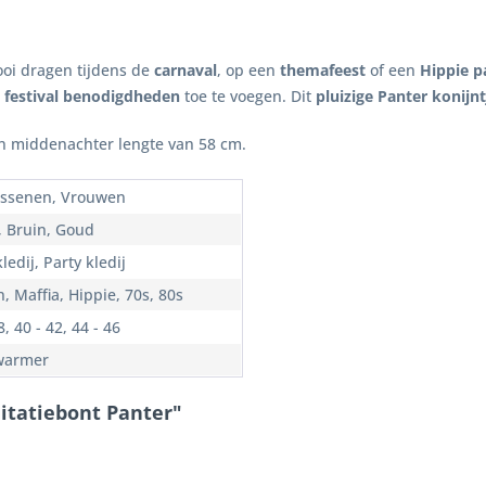
oi dragen tijdens de
carnaval
, op een
themafeest
of een
Hippie p
t
festival benodigdheden
toe te voegen. Dit
pluizige Panter konijnt
n middenachter lengte van 58 cm.
ssenen, Vrouwen
, Bruin, Goud
ledij, Party kledij
, Maffia, Hippie, 70s, 80s
8, 40 - 42, 44 - 46
warmer
itatiebont Panter"