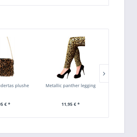
dertas plushe
Metallic panther legging
Panter Lui
Inhoud
3 Stu
95 € *
11,95 € *
8,