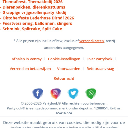
- Themafeest, Themakledij 2026
- Dierenpakken, dierenkostuums
- Grappige vrijgezellenparty kledij
- Oktoberfeste Lederhose Dirndl 2026
- Feestversiering, ballonnen, slingers
- Schmink, Splitcake, Split Cake
* Alle prijzen zijn inclusief btw, exclusief
verzendkosten
, tenzij
anderszins aangegeven.
Afhalen in Venray
Cookie-instellingen
Over Partylook
Verzend en betaalwijzen
Voorwaarden
Retouraanvraag
Retourrecht
© 2006-2026 Partylook® Alle rechten voorbehouden.
Partylook® is een gedeponeerd merk onder depotnr. 1208051. KvK nr.
65416724
Deze website maakt gebruik van cookies, die nodig zijn voor de
technische werking van de website en die altijd worden