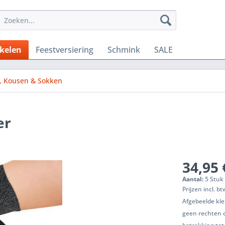
ikelen
Feestversiering
Schmink
SALE
s, Kousen & Sokken
er
34,95 
Aantal:
5 Stuk 
Prijzen incl. b
Afgebeelde kle
geen rechten 