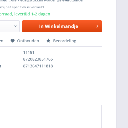
 kleur. Alle kledingstukken worden geleverd zonder
zij het specifiek is vermeld.
rraad, levertijd 1-2 dagen
In
Winkelmandje
en
Onthouden
Beoordeling
11181
8720823851765
e
8713647111818