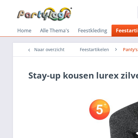
Home
Alle Thema's
Feestkleding
Feestart
Naar overzicht
Feestartikelen
Panty'
Stay-up kousen lurex zilv