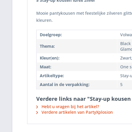
5 Stay-up kousen lurex zilver
Mooie pantykousen met feestelijke zilveren glitt
kleuren.
Doelgroep:
Volwa
Black 
Thema:
Glam
Kleur(en):
Zwart,
Maat:
One si
Artikeltype:
Stay-
Aantal in de verpakking:
5
Verdere links naar "Stay-up kousen 
Hebt u vragen bij het artikel?
Verdere artikelen van PartyXplosion