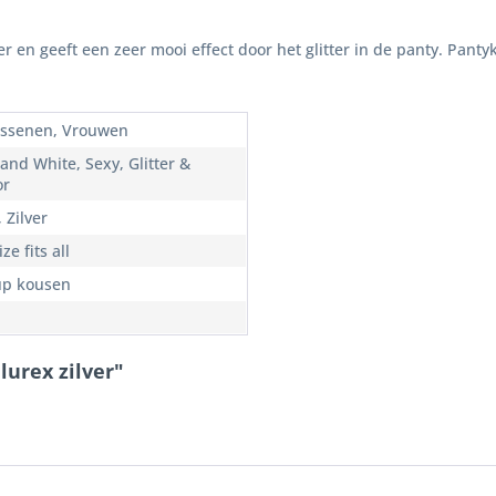
er en geeft een zeer mooi effect door het glitter in de panty. Panty
ssenen, Vrouwen
and White, Sexy, Glitter &
or
 Zilver
ze fits all
up kousen
lurex zilver"