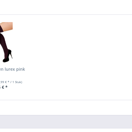
n lurex pink
,99 € * / 1 Stuk)
 € *