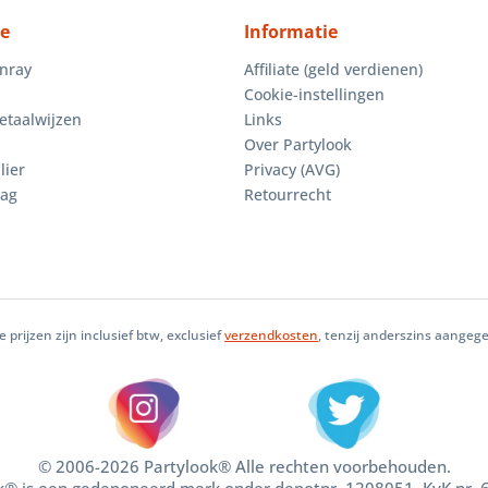
ce
Informatie
enray
Affiliate (geld verdienen)
Cookie-instellingen
etaalwijzen
Links
Over Partylook
lier
Privacy (AVG)
aag
Retourrecht
le prijzen zijn inclusief btw, exclusief
verzendkosten
, tenzij anderszins aangeg
© 2006-2026 Partylook® Alle rechten voorbehouden.