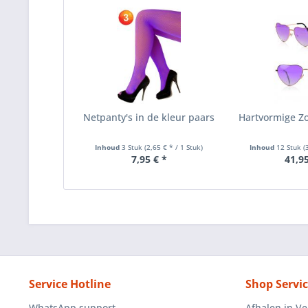
Netpanty's in de kleur paars
Hartvormige Zo
Inhoud
3 Stuk
(2,65 € * / 1 Stuk)
Inhoud
12 Stuk
(
7,95 € *
41,95
Service Hotline
Shop Servi
WhatsApp support
Afhalen in V