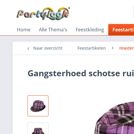
Home
Alle Thema's
Feestkleding
Feestart
Naar overzicht
Feestartikelen
Hoeden
Gangsterhoed schotse rui