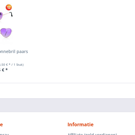
nnebril paars
3,50 € * / 1 Stuk)
 € *
ce
Informatie
enray
Affiliate (geld verdienen)