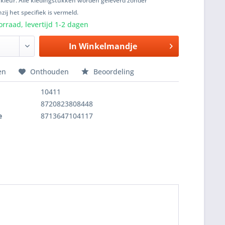
 kleur. Alle kledingstukken worden geleverd zonder
zij het specifiek is vermeld.
rraad, levertijd 1-2 dagen
In
Winkelmandje
en
Onthouden
Beoordeling
10411
8720823808448
e
8713647104117