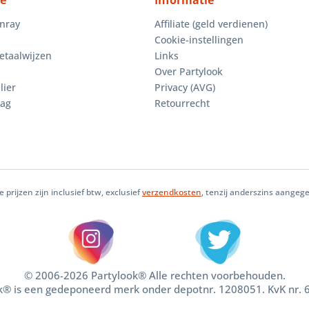
ce
Informatie
enray
Affiliate (geld verdienen)
Cookie-instellingen
etaalwijzen
Links
Over Partylook
lier
Privacy (AVG)
aag
Retourrecht
le prijzen zijn inclusief btw, exclusief
verzendkosten
, tenzij anderszins aangeg
© 2006-2026 Partylook® Alle rechten voorbehouden.
k® is een gedeponeerd merk onder depotnr. 1208051. KvK nr.