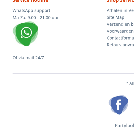
Service Hotline
Shop Servi
WhatsApp support
Afhalen in V
Site Map
Ma-Za: 9.00 - 21.00 uur
Verzend en b
Voorwaarden
Contactformu
Retouraanvr
Of via mail 24/7
* Al
Partyloo