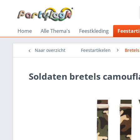
Home
Alle Thema's
Feestkleding
Feestart
Naar overzicht
Feestartikelen
Bretels
Soldaten bretels camoufl