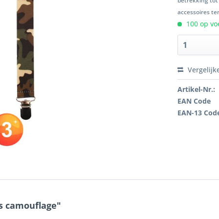
betrekking tot
accessoires ten
100 op voo
Vergelijk
Artikel-Nr.:
EAN Code
EAN-13 Cod
ls camouflage"