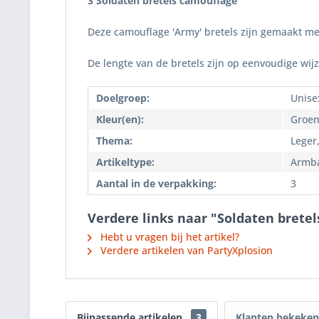
3 Soldaten bretels camouflage
Deze camouflage 'Army' bretels zijn gemaakt met e
De lengte van de bretels zijn op eenvoudige wijz
Doelgroep:
Unise
Kleur(en):
Groen
Thema:
Leger
Artikeltype:
Armb
Aantal in de verpakking:
3
Verdere links naar "Soldaten brete
Hebt u vragen bij het artikel?
Verdere artikelen van PartyXplosion
Bijpassende artikelen
3
Klanten bekeken