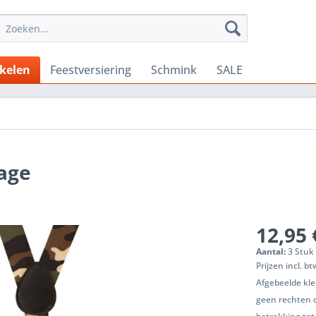
ikelen
Feestversiering
Schmink
SALE
age
12,95 
Aantal:
3 Stuk 
Prijzen incl. b
Afgebeelde kle
geen rechten 