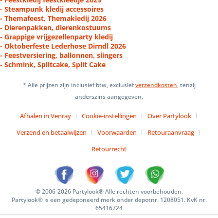
- Steampunk kledij accessoires
- Themafeest, Themakledij 2026
- Dierenpakken, dierenkostuums
- Grappige vrijgezellenparty kledij
- Oktoberfeste Lederhose Dirndl 2026
- Feestversiering, ballonnen, slingers
- Schmink, Splitcake, Split Cake
* Alle prijzen zijn inclusief btw, exclusief
verzendkosten
, tenzij
anderszins aangegeven.
Afhalen in Venray
Cookie-instellingen
Over Partylook
Verzend en betaalwijzen
Voorwaarden
Retouraanvraag
Retourrecht
© 2006-2026 Partylook® Alle rechten voorbehouden.
Partylook® is een gedeponeerd merk onder depotnr. 1208051. KvK nr.
65416724