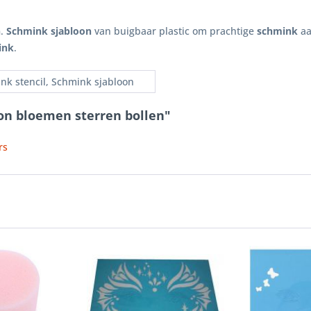
n
.
Schmink sjabloon
van buigbaar plastic om prachtige
schmink
aa
ink
.
nk stencil, Schmink sjabloon
on bloemen sterren bollen"
rs