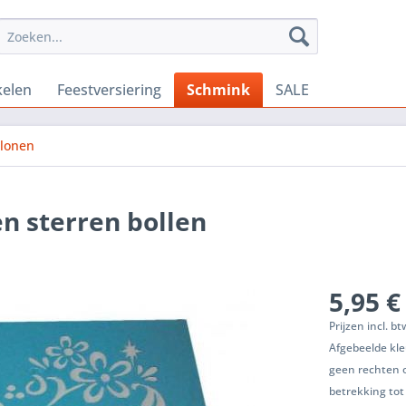
kelen
Feestversiering
Schmink
SALE
lonen
n sterren bollen
5,95 €
Prijzen incl. b
Afgebeelde kle
geen rechten 
betrekking tot