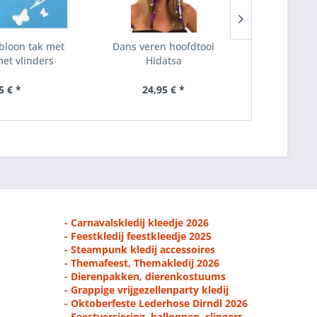
bloon tak met
Dans veren hoofdtooi
PXP Professi
met vlinders
Hidatsa
stroke 
5 € *
24,95 € *
9,
- Carnavalskledij kleedje 2026
- Feestkledij feestkleedje 2025
- Steampunk kledij accessoires
- Themafeest, Themakledij 2026
- Dierenpakken, dierenkostuums
- Grappige vrijgezellenparty kledij
- Oktoberfeste Lederhose Dirndl 2026
- Feestversiering, ballonnen, slingers