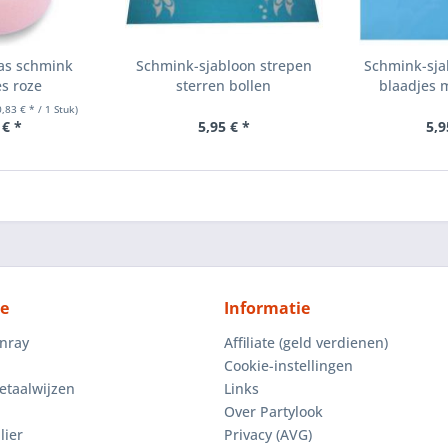
as schmink
Schmink-sjabloon strepen
Schmink-sja
s roze
sterren bollen
blaadjes 
0,83 € * / 1 Stuk)
 € *
5,95 € *
5,9
ce
Informatie
enray
Affiliate (geld verdienen)
Cookie-instellingen
etaalwijzen
Links
Over Partylook
lier
Privacy (AVG)