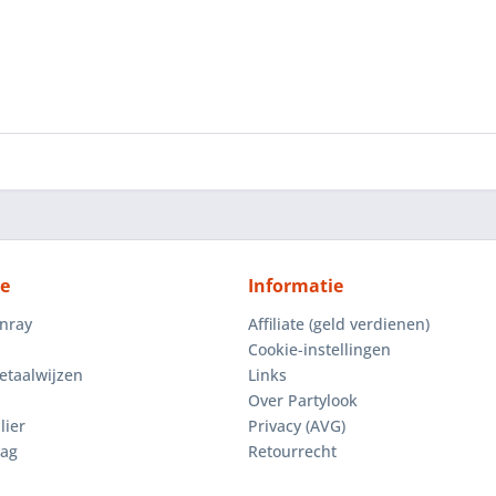
ce
Informatie
enray
Affiliate (geld verdienen)
Cookie-instellingen
etaalwijzen
Links
Over Partylook
lier
Privacy (AVG)
aag
Retourrecht