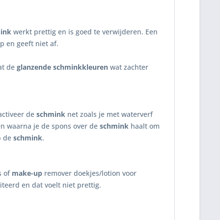
ink
werkt prettig en is goed te verwijderen. Een
p en geeft niet af.
at de
glanzende schminkkleuren
wat zachter
activeer de
schmink
net zoals je met waterverf
en waarna je de spons over de
schmink
haalt om
p de
schmink
.
s of
make-up
remover doekjes/lotion voor
teerd en dat voelt niet prettig.