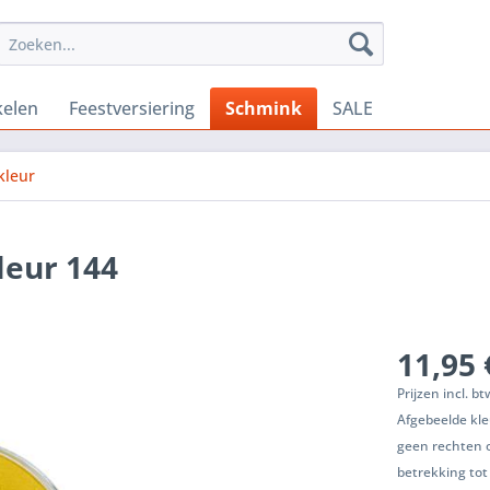
kelen
Feestversiering
Schmink
SALE
kleur
leur 144
11,95 
Prijzen incl. b
Afgebeelde kle
geen rechten 
betrekking tot