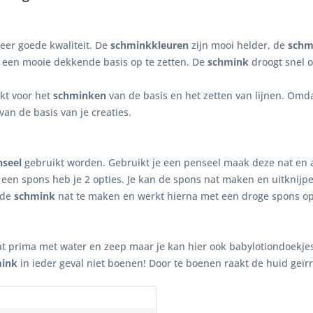
zeer goede kwaliteit. De
schminkkleuren
zijn mooi helder, de
schm
 een mooie dekkende basis op te zetten. De
schmink
droogt snel o
ikt voor het
schminken
van de basis en het zetten van lijnen. Omd
van de basis van je creaties.
nseel
gebruikt worden. Gebruikt je een penseel maak deze nat en 
een spons heb je 2 opties. Je kan de spons nat maken en uitknijp
 de
schmink
nat te maken en werkt hierna met een droge spons o
at prima met water en zeep maar je kan hier ook babylotiondoekje
ink
in ieder geval niet boenen! Door te boenen raakt de huid geïrri