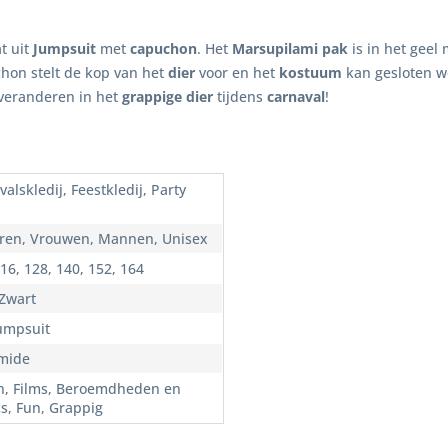
t uit
Jumpsuit
met
capuchon
. Het
Marsupilami pak
is in het geel 
hon stelt de kop van het
dier
voor en het
kostuum
kan gesloten w
 veranderen in het
grappige dier
tijdens
carnaval
!
alskledij, Feestkledij, Party
ren, Vrouwen, Mannen, Unisex
16, 128, 140, 152, 164
 Zwart
Jumpsuit
mide
n, Films, Beroemdheden en
s, Fun, Grappig