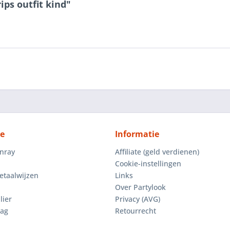
ips outfit kind"
ce
Informatie
enray
Affiliate (geld verdienen)
Cookie-instellingen
etaalwijzen
Links
Over Partylook
lier
Privacy (AVG)
aag
Retourrecht