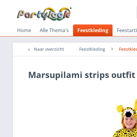
Home
Alle Thema's
Feestkleding
Feestart
Naar overzicht
Feestkleding
Feestkle
Marsupilami strips outfit