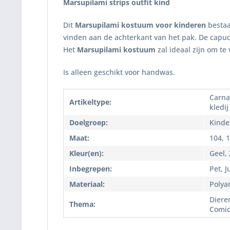
Marsupilami strips outfit kind
Dit
Marsupilami kostuum voor kinderen
bestaa
vinden aan de achterkant van het pak. De capuc
Het
Marsupilami kostuum
zal ideaal zijn om te
Is alleen geschikt voor handwas.
Carnav
Artikeltype:
kledij
Doelgroep:
Kinde
Maat:
104, 1
Kleur(en):
Geel,
Inbegrepen:
Pet, 
Materiaal:
Polya
Diere
Thema:
Comic