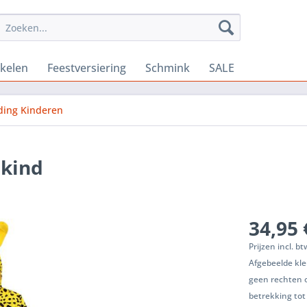
ikelen
Feestversiering
Schmink
SALE
ding Kinderen
 kind
34,95 
Prijzen incl. b
Afgebeelde kle
geen rechten 
betrekking tot