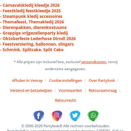
- Carnavalskledij kleedje 2026
- Feestkledij feestkleedje 2025
- Steampunk kledij accessoires
- Themafeest, Themakledij 2026
- Dierenpakken, dierenkostuums
- Grappige vrijgezellenparty kledij
- Oktoberfeste Lederhose Dirndl 2026
- Feestversiering, ballonnen, slingers
- Schmink, Splitcake, Split Cake
* Alle prijzen zijn inclusief btw, exclusief
verzendkosten
, tenzij
anderszins aangegeven.
Afhalen in Venray
Cookie-instellingen
Over Partylook
Verzend en betaalwijzen
Voorwaarden
Retouraanvraag
Retourrecht
© 2006-2026 Partylook® Alle rechten voorbehouden.
Partylook® is een gedeponeerd merk onder depotnr. 1208051. KvK nr.