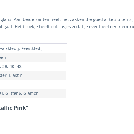
glans. Aan beide kanten heeft het zakken die goed af te sluiten zi
al
gaat. Het broekje heeft ook lusjes zodat je eventueel een riem kun
alskledij, Feestkledij
wen
, 38, 40, 42
ter, Elastin
al, Glitter & Glamor
allic Pink"