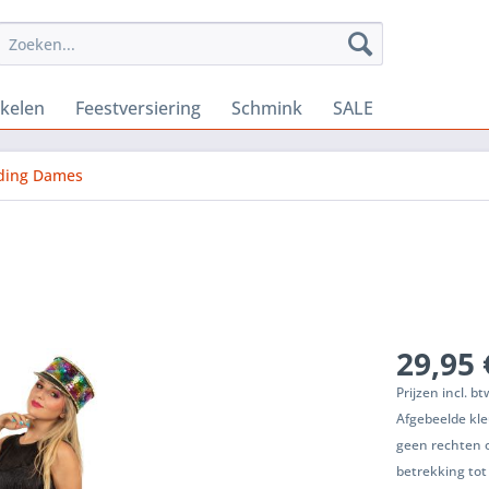
ikelen
Feestversiering
Schmink
SALE
eding Dames
29,95 
Prijzen incl. b
Afgebeelde kle
geen rechten 
betrekking tot