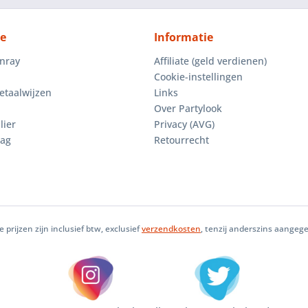
ce
Informatie
enray
Affiliate (geld verdienen)
Cookie-instellingen
etaalwijzen
Links
Over Partylook
lier
Privacy (AVG)
aag
Retourrecht
le prijzen zijn inclusief btw, exclusief
verzendkosten
, tenzij anderszins aangeg