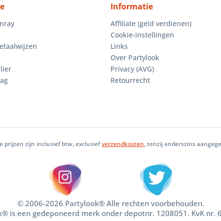
ce
Informatie
enray
Affiliate (geld verdienen)
Cookie-instellingen
etaalwijzen
Links
Over Partylook
lier
Privacy (AVG)
aag
Retourrecht
le prijzen zijn inclusief btw, exclusief
verzendkosten
, tenzij anderszins aangeg
© 2006-2026 Partylook® Alle rechten voorbehouden.
k® is een gedeponeerd merk onder depotnr. 1208051. KvK nr.