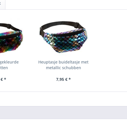
k
 gekleurde
Heuptasje buideltasje met
etten
metallic schubben
 € *
7,95 € *