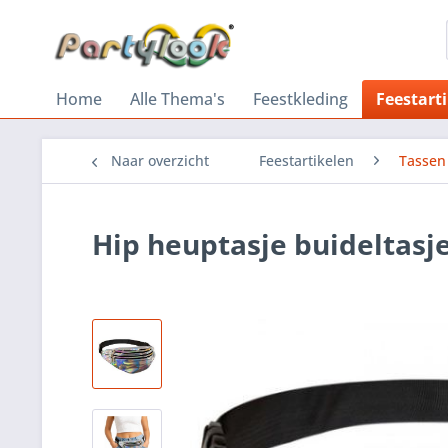
Home
Alle Thema's
Feestkleding
Feestart
Naar overzicht
Feestartikelen
Tassen
Hip heuptasje buideltasje