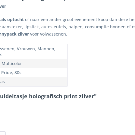
ver
als optocht
of naar een ander groot evenement koop dan deze he
 aansteker, lipstick, autosleutels, balpen, consumptie bonnen of m
nnypack zilver
voor volwassenen.
ssenen, Vrouwen, Mannen,
x
, Multicolor
 Pride, 80s
as
ideltasje holografisch print zilver"