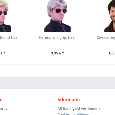
 blond haar
Herenpruik grijs haar
Zwarte bo
 € *
9,95 € *
16,
ce
Informatie
enray
Affiliate (geld verdienen)
Cookie-instellingen