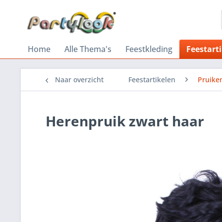
Home
Alle Thema's
Feestkleding
Feestart
Naar overzicht
Feestartikelen
Pruike
Herenpruik zwart haar