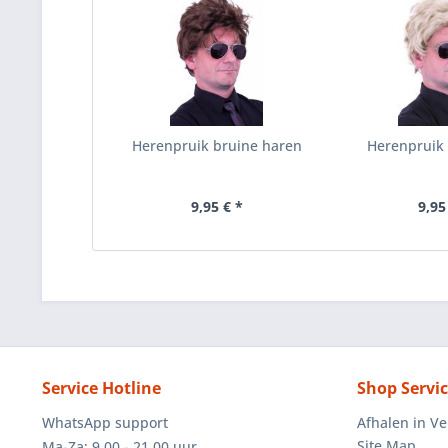
Herenpruik bruine haren
Herenpruik
9,95 € *
9,95
Service Hotline
Shop Servi
WhatsApp support
Afhalen in V
Site Map
Ma-Za: 9.00 - 21.00 uur