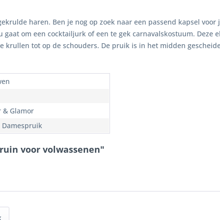
gekrulde haren. Ben je nog op zoek naar een passend kapsel voor 
u gaat om een ​​cocktailjurk of een te gek carnavalskostuum. Deze 
e krullen tot op de schouders. De pruik is in het midden gescheiden
wen
er & Glamor
, Damespruik
bruin voor volwassenen"
k