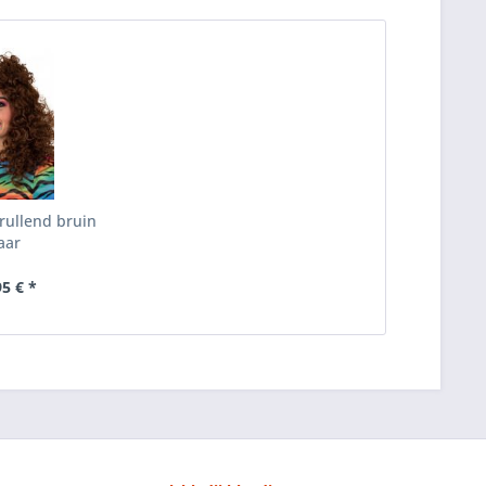
krullend bruin
aar
95 € *