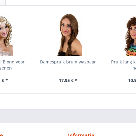
l Blond voor
Damespruik bruin wasbaar
Pruik lang 
ssenen
h
 € *
17,95 € *
10,
ce
Informatie