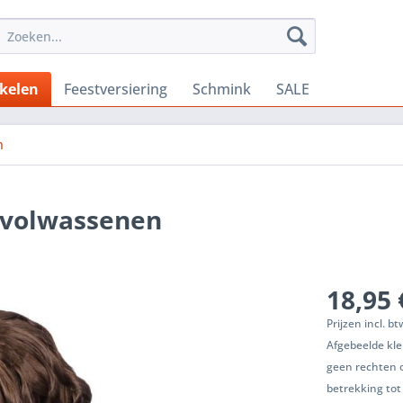
ikelen
Feestversiering
Schmink
SALE
n
r volwassenen
18,95 
Prijzen incl. b
Afgebeelde kle
geen rechten 
betrekking tot