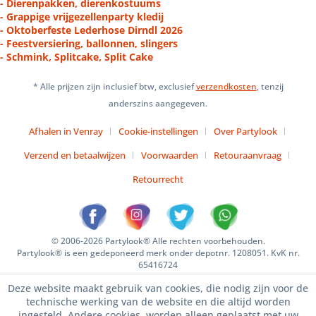
- Dierenpakken, dierenkostuums
- Grappige vrijgezellenparty kledij
- Oktoberfeste Lederhose Dirndl 2026
- Feestversiering, ballonnen, slingers
- Schmink, Splitcake, Split Cake
* Alle prijzen zijn inclusief btw, exclusief
verzendkosten
, tenzij
anderszins aangegeven.
Afhalen in Venray
Cookie-instellingen
Over Partylook
Verzend en betaalwijzen
Voorwaarden
Retouraanvraag
Retourrecht
© 2006-2026 Partylook® Alle rechten voorbehouden.
Partylook® is een gedeponeerd merk onder depotnr. 1208051. KvK nr.
65416724
Deze website maakt gebruik van cookies, die nodig zijn voor de
technische werking van de website en die altijd worden
ingesteld. Andere cookies, worden alleen geplaatst met uw