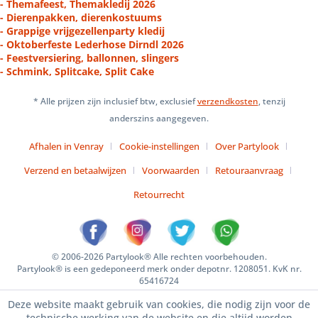
- Themafeest, Themakledij 2026
- Dierenpakken, dierenkostuums
- Grappige vrijgezellenparty kledij
- Oktoberfeste Lederhose Dirndl 2026
- Feestversiering, ballonnen, slingers
- Schmink, Splitcake, Split Cake
* Alle prijzen zijn inclusief btw, exclusief
verzendkosten
, tenzij
anderszins aangegeven.
Afhalen in Venray
Cookie-instellingen
Over Partylook
Verzend en betaalwijzen
Voorwaarden
Retouraanvraag
Retourrecht
© 2006-2026 Partylook® Alle rechten voorbehouden.
Partylook® is een gedeponeerd merk onder depotnr. 1208051. KvK nr.
65416724
Deze website maakt gebruik van cookies, die nodig zijn voor de
technische werking van de website en die altijd worden