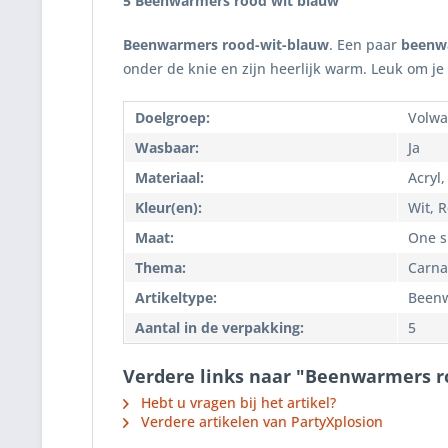
5 Beenwarmers rood wit blauw
Beenwarmers rood-wit-blauw
. Een paar
beenwa
onder de knie en zijn heerlijk warm. Leuk om je
Doelgroep:
Volwa
Wasbaar:
Ja
Materiaal:
Acryl,
Kleur(en):
Wit, 
Maat:
One si
Thema:
Carna
Artikeltype:
Been
Aantal in de verpakking:
5
Verdere links naar "Beenwarmers r
Hebt u vragen bij het artikel?
Verdere artikelen van PartyXplosion