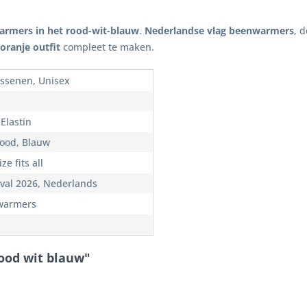
rmers in het rood-wit-blauw
.
Nederlandse vlag beenwarmers
, 
oranje outfit
compleet te maken.
ssenen, Unisex
 Elastin
Rood, Blauw
ze fits all
val 2026, Nederlands
warmers
ood wit blauw"