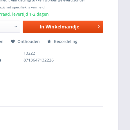
 kleur. Alle kledingstukken worden geleverd zonder
zij het specifiek is vermeld.
raad, levertijd 1-2 dagen
In
Winkelmandje
en
Onthouden
Beoordeling
13222
e
8713647132226