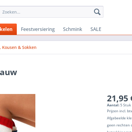
ikelen
Feestversiering
Schmink
SALE
s, Kousen & Sokken
lauw
21,95 
Aantal:
5 Stuk 
Prijzen incl. b
Afgebeelde kle
geen rechten 