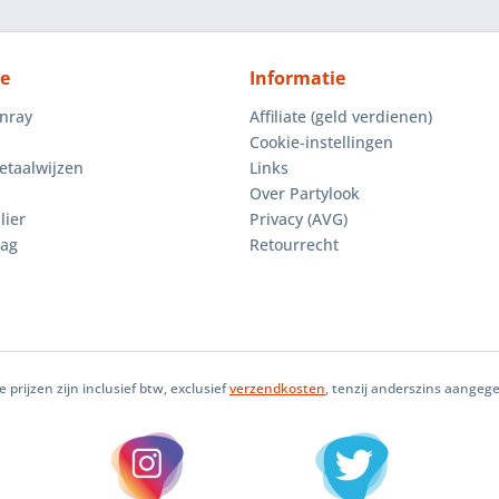
ce
Informatie
enray
Affiliate (geld verdienen)
Cookie-instellingen
etaalwijzen
Links
Over Partylook
lier
Privacy (AVG)
aag
Retourrecht
le prijzen zijn inclusief btw, exclusief
verzendkosten
, tenzij anderszins aangeg