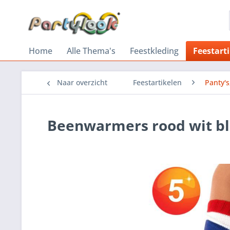
Home
Alle Thema's
Feestkleding
Feestart
Naar overzicht
Feestartikelen
Panty'
Beenwarmers rood wit b