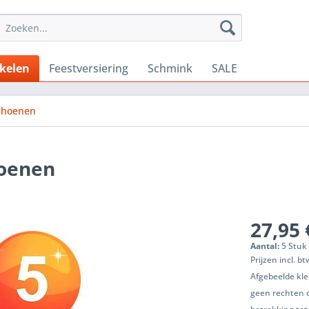
ikelen
Feestversiering
Schmink
SALE
choenen
hoenen
27,95 
Aantal:
5 Stuk 
Prijzen incl. b
Afgebeelde kle
geen rechten 