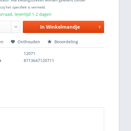
 kleur. Alle kledingstukken worden geleverd zonder
zij het specifiek is vermeld.
rraad, levertijd 1-2 dagen
In
Winkelmandje
en
Onthouden
Beoordeling
12071
e
8713647120711