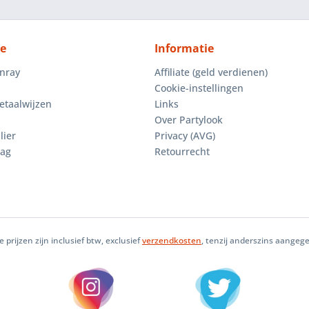
ce
Informatie
enray
Affiliate (geld verdienen)
Cookie-instellingen
etaalwijzen
Links
Over Partylook
lier
Privacy (AVG)
aag
Retourrecht
le prijzen zijn inclusief btw, exclusief
verzendkosten
, tenzij anderszins aangeg