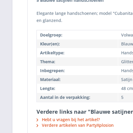
5 Blauwe satijnen handschoenen
Elegante lange handschoenen; model "Cubanita". 
en glanzend.
Doelgroep:
Volwa
Kleur(en):
Blau
Artikeltype:
Hand
Thema:
Glitt
Inbegrepen:
Hand
Materiaal:
Satijn
Lengte:
48 cm
Aantal in de verpakking:
5
Verdere links naar "Blauwe satijn
Hebt u vragen bij het artikel?
Verdere artikelen van PartyXplosion