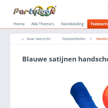
Home
Alle Thema's
Feestkleding
Feestart
Naar overzicht
Feestartikelen
Hands
Blauwe satijnen handsc