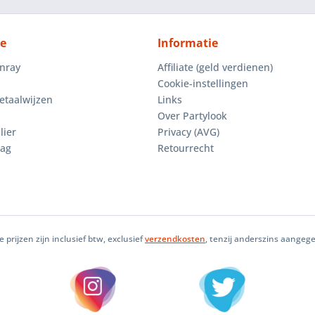
ce
Informatie
enray
Affiliate (geld verdienen)
Cookie-instellingen
etaalwijzen
Links
Over Partylook
lier
Privacy (AVG)
aag
Retourrecht
le prijzen zijn inclusief btw, exclusief
verzendkosten
, tenzij anderszins aangeg