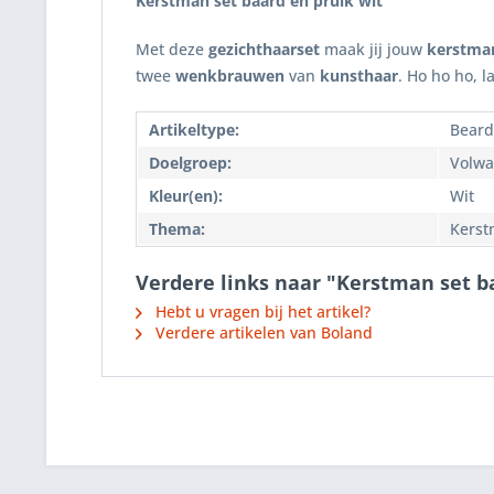
Kerstman set baard en pruik wit
Met deze
gezichthaarset
maak jij jouw
kerstman
twee
wenkbrauwen
van
kunsthaar
. Ho ho ho, l
Artikeltype:
Beard
Doelgroep:
Volwa
Kleur(en):
Wit
Thema:
Kerst
Verdere links naar "Kerstman set b
Hebt u vragen bij het artikel?
Verdere artikelen van Boland