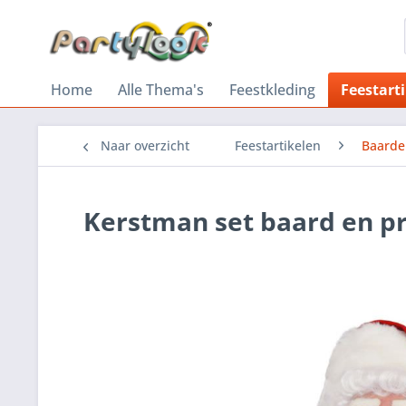
Home
Alle Thema's
Feestkleding
Feestart
Naar overzicht
Feestartikelen
Baarde
Kerstman set baard en pr