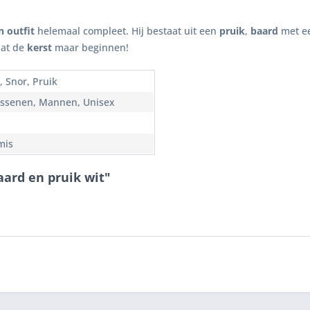
 outfit
helemaal compleet. Hij bestaat uit een
pruik
,
baard
met e
aat de
kerst
maar beginnen!
, Snor, Pruik
ssenen, Mannen, Unisex
mis
aard en pruik wit"