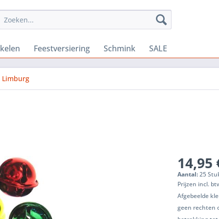
ikelen
Feestversiering
Schmink
SALE
l Limburg
14,95 
Aantal:
25 Stuk
Prijzen incl. b
Afgebeelde kle
geen rechten 