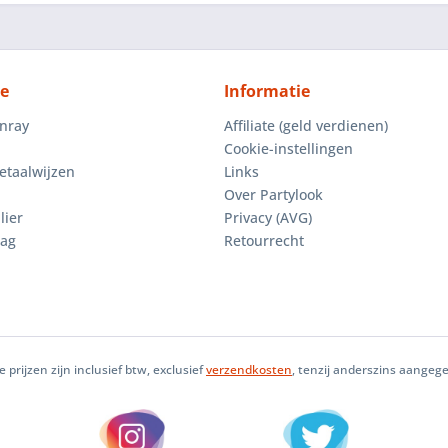
ce
Informatie
enray
Affiliate (geld verdienen)
Cookie-instellingen
etaalwijzen
Links
Over Partylook
lier
Privacy (AVG)
aag
Retourrecht
le prijzen zijn inclusief btw, exclusief
verzendkosten
, tenzij anderszins aangeg