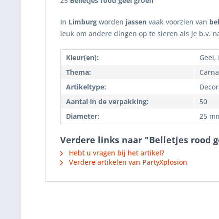
25
Belletjes rood geel groen
In
Limburg
worden
jassen
vaak voorzien van
bel
leuk om andere dingen op te sieren als je b.v. 
Kleur(en):
Geel,
Thema:
Carna
Artikeltype:
Decor
Aantal in de verpakking:
50
Diameter:
25 m
Verdere links naar "Belletjes rood 
Hebt u vragen bij het artikel?
Verdere artikelen van PartyXplosion