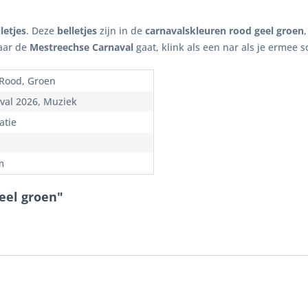
letjes
. Deze
belletjes
zijn in de
carnavalskleuren rood geel groen
naar de
Mestreechse Carnaval
gaat, klink als een nar als je ermee s
 Rood, Groen
val 2026, Muziek
atie
m
geel groen"