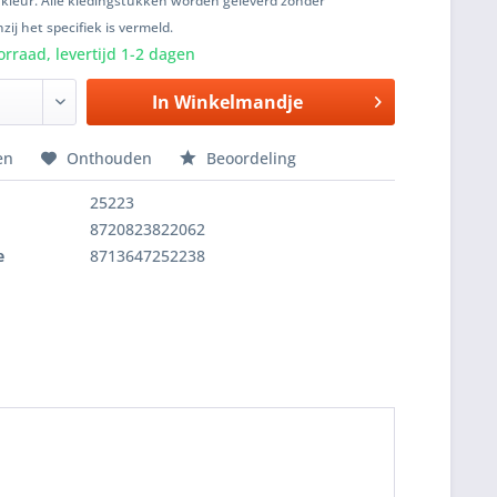
 kleur. Alle kledingstukken worden geleverd zonder
zij het specifiek is vermeld.
rraad, levertijd 1-2 dagen
In
Winkelmandje
en
Onthouden
Beoordeling
25223
8720823822062
e
8713647252238