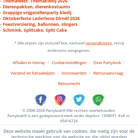
- Themafeest, Themakledij 2026
- Dierenpakken, dierenkostuums
- Grappige vrijgezellenparty kledij
- Oktoberfeste Lederhose Dirndl 2026
- Feestversiering, ballonnen, slingers
- Schmink, Splitcake, Split Cake
* Alle prijzen zijn inclusief btw, exclusief
verzendkosten
, tenzij
anderszins aangegeven.
Afhalen in Venray
Cookie-instellingen
Over Partylook
Verzend en betaalwijzen
Voorwaarden
Retouraanvraag
Retourrecht
© 2006-2026 Partylook® Alle rechten voorbehouden.
Partylook® is een gedeponeerd merk onder depotnr. 1208051. KvK nr.
65416724
Deze website maakt gebruik van cookies, die nodig zijn voor de
technische werking van de website en die altijd worden